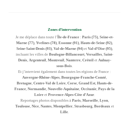
Zones d’intervention
Je me déplace dans toute l’
Île-de-France
:
Paris (75)
,
Seine-et-
Marne (77)
,
Yvelines (78)
,
Essonne (91)
,
Hauts-de-Seine (92)
,
Seine-Saint-Denis (93)
,
Val-de-Marne (94)
et
Val-d’Oise (95)
,
incluant les villes de
Boulogne-Billancourt
,
Versailles
,
Saint-
Denis
,
Argenteuil
,
Montreuil
,
Nanterre
,
Créteil
et
Aulnay-
sous-Bois
.
Et j’intervient également dans toutes les régions de France :
Auvergne-Rhône-Alpes
,
Bourgogne-Franche-Comté
,
Bretagne
,
Centre-Val de Loire
,
Corse
,
Grand Est
,
Hauts-de-
France
,
Normandie
,
Nouvelle-Aquitaine
,
Occitanie
,
Pays de la
Loire
et
Provence-Alpes-Côte d’Azur
.
Reportages photos disponibles à
Paris
,
Marseille
,
Lyon
,
Toulouse
,
Nice
,
Nantes
,
Montpellier
,
Strasbourg
,
Bordeaux
et
Lille
.