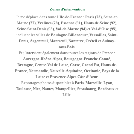
Zones d’intervention
Je me déplace dans toute l’
Île-de-France
:
Paris (75)
,
Seine-et-
Marne (77)
,
Yvelines (78)
,
Essonne (91)
,
Hauts-de-Seine (92)
,
Seine-Saint-Denis (93)
,
Val-de-Marne (94)
et
Val-d’Oise (95)
,
incluant les villes de
Boulogne-Billancourt
,
Versailles
,
Saint-
Denis
,
Argenteuil
,
Montreuil
,
Nanterre
,
Créteil
et
Aulnay-
sous-Bois
.
Et j’intervient également dans toutes les régions de France :
Auvergne-Rhône-Alpes
,
Bourgogne-Franche-Comté
,
Bretagne
,
Centre-Val de Loire
,
Corse
,
Grand Est
,
Hauts-de-
France
,
Normandie
,
Nouvelle-Aquitaine
,
Occitanie
,
Pays de la
Loire
et
Provence-Alpes-Côte d’Azur
.
Reportages photos disponibles à
Paris
,
Marseille
,
Lyon
,
Toulouse
,
Nice
,
Nantes
,
Montpellier
,
Strasbourg
,
Bordeaux
et
Lille
.