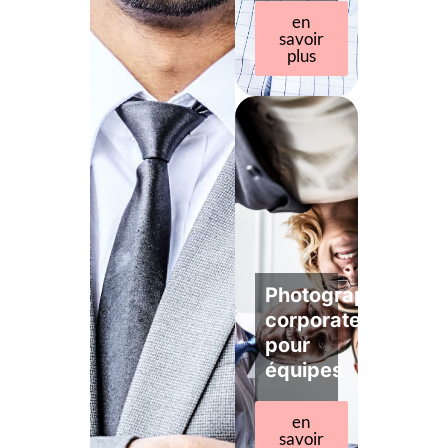
en
savoir
plus
Photographe
corporate
pour
équipes
en
savoir