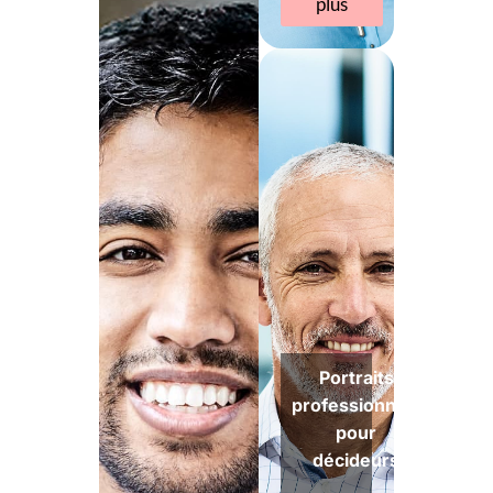
plus
Portraits
professionnels
pour
décideurs