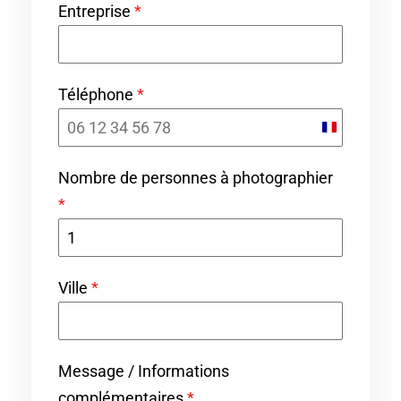
Entreprise
*
Téléphone
*
F
r
Nombre de personnes à photographier
a
*
n
c
e
Ville
*
+
3
3
Message / Informations
complémentaires
*