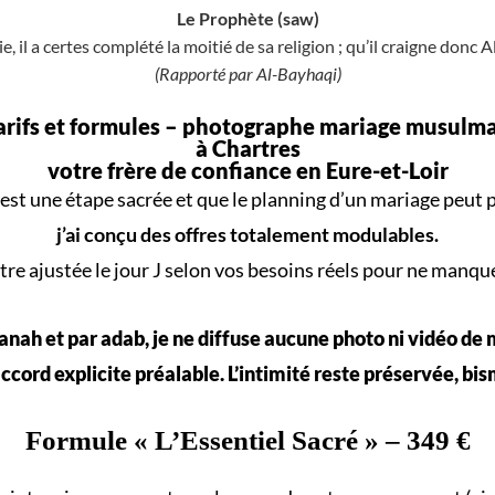
Le Prophète (saw)
e, il a certes complété la moitié de sa religion ; qu’il craigne donc A
(Rapporté par Al-Bayhaqi)
arifs et formules –
photographe mariage musulm
à Chartres
votre frère de confiance en Eure-et-Loir
est une
étape sacrée
et que le
planning d’un mariage
peut p
j’ai conçu des offres totalement modulables.
re ajustée le jour J selon vos
besoins réels
pour ne manqu
nah et par adab, je ne diffuse aucune photo ni vidéo de
ccord explicite préalable. L’intimité reste préservée, bis
Formule «
L’Essentiel Sacré
» – 349 €