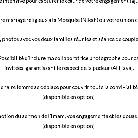
 intensive pour capturer le cœur de votre engagement (aj
re
mariage religieux
à la
Mosquée
(
Nikah
) ou votre
union c
, photos avec vos deux familles réunies et séance de coupl
ossibilité d’inclure ma collaboratrice photographe pour ass
invitées, garantissant le respect de la
pudeur (Al Haya)
.
naire femme se déplace pour couvrir toute la convivialité 
(disponible en option).
motion du
sermon de l’Imam
, vos engagements et les douas
(disponible en option).