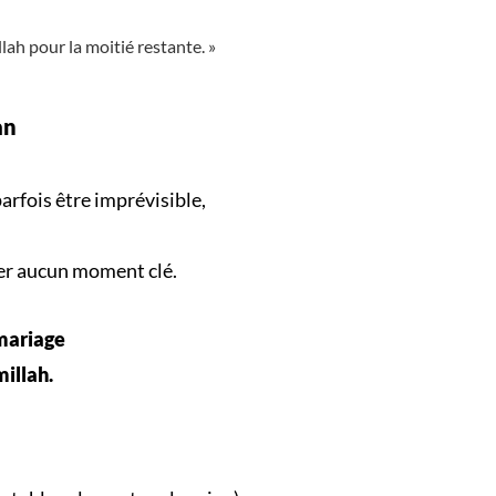
llah pour la moitié restante. »
an
arfois être imprévisible,
er aucun
moment clé
.
 mariage
millah.