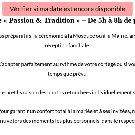
Vérifier si ma date est encore disponible
e «
Passion & Tradition
» – De 5h à 8h de 
s préparatifs, la cérémonie à la
Mosquée
ou à la
Mairie
, a
réception familiale
.
s’adapter parfaitement au rythme de votre
cortège
ou si vo
temps que prévu.
eux et livraison des photos retouchées individuellement sur
our garantir un confort total à la mariée et à ses invitées
ntive lors des moments les plus personnels, dans le respect