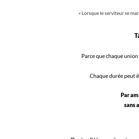
« Lorsque le serviteur se mari
T
Parce que
chaque union
Chaque durée peut êt
Par ama
sans a