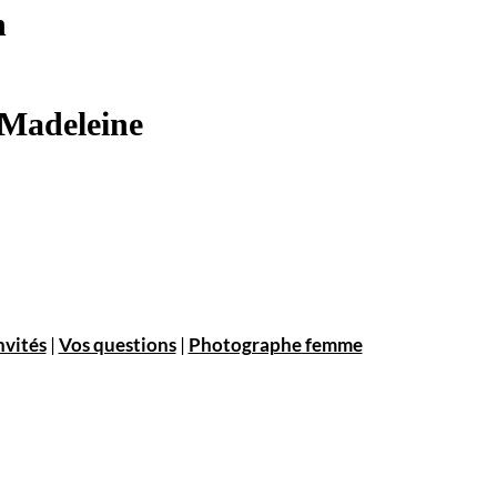
n
 Madeleine
nvités
|
Vos questions
|
Photographe femme