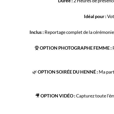
Durée :
2 Heures de présence
Idéal pour :
Vot
Inclus :
Reportage complet de la
cérémonie
🧕
OPTION PHOTOGRAPHE FEMME :
P
🌿
OPTION SOIRÉE DU HENNÉ :
Ma parte
🎥
OPTION VIDÉO :
Capturez toute l’é