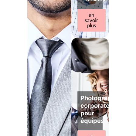
en
savoir
plus
Photographe
corporate
pour
équipes