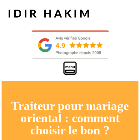
Traiteur pour mariage
oriental : comment
choisir le bon ?