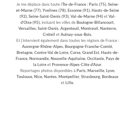
Je me déplace dans toute l’
Île-de-France
:
Paris (75)
,
Seine-
et-Marne (77)
,
Yvelines (78)
,
Essonne (91)
,
Hauts-de-Seine
(92)
,
Seine-Saint-Denis (93)
,
Val-de-Marne (94)
et
Val-
d’Oise (95)
, incluant les villes de
Boulogne-Billancourt
,
Versailles
,
Saint-Denis
,
Argenteuil
,
Montreuil
,
Nanterre
,
Créteil
et
Aulnay-sous-Bois
.
Et j’intervient également dans toutes les régions de France :
Auvergne-Rhône-Alpes
,
Bourgogne-Franche-Comté
,
Bretagne
,
Centre-Val de Loire
,
Corse
,
Grand Est
,
Hauts-de-
France
,
Normandie
,
Nouvelle-Aquitaine
,
Occitanie
,
Pays de
la Loire
et
Provence-Alpes-Côte d’Azur
.
Reportages photos disponibles à
Paris
,
Marseille
,
Lyon
,
Toulouse
,
Nice
,
Nantes
,
Montpellier
,
Strasbourg
,
Bordeaux
et
Lille
.