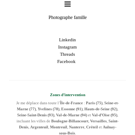
Photographe famille
Linkedin
Instagram
Threads
Facebook
Zones d’intervention
Je me déplace dans toute l’
Île-de-France
:
Paris (75)
,
Seine-et-
Marne (77)
,
Yvelines (78)
,
Essonne (91)
,
Hauts-de-Seine (92)
,
Seine-Saint-Denis (93)
,
Val-de-Marne (94)
et
Val-d’Oise (95)
,
incluant les villes de
Boulogne-Billancourt
,
Versailles
,
Saint-
Denis
,
Argenteuil
,
Montreuil
,
Nanterre
,
Créteil
et
Aulnay-
sous-Bois
.