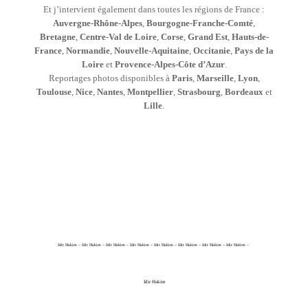
Et j’intervient également dans toutes les régions de France :
Auvergne-Rhône-Alpes
,
Bourgogne-Franche-Comté
,
Bretagne
,
Centre-Val de Loire
,
Corse
,
Grand Est
,
Hauts-de-
France
,
Normandie
,
Nouvelle-Aquitaine
,
Occitanie
,
Pays de la
Loire
et
Provence-Alpes-Côte d’Azur
.
Reportages photos disponibles à
Paris
,
Marseille
,
Lyon
,
Toulouse
,
Nice
,
Nantes
,
Montpellier
,
Strasbourg
,
Bordeaux
et
Lille
.
Idir Hakim – Idir Hakim – Idir Hakim – Idir Hakim – Idir Hakim – Idir Hakim – Idir Hakim – Idir Hakim –
Idir Hakim