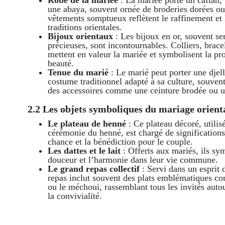
Robe de la mariée
: La mariée porte un caftan, 
une abaya, souvent ornée de broderies dorées ou
vêtements somptueux reflètent le raffinement et 
traditions orientales.
Bijoux orientaux
: Les bijoux en or, souvent ser
précieuses, sont incontournables. Colliers, brace
mettent en valeur la mariée et symbolisent la pro
beauté.
Tenue du marié
: Le marié peut porter une djel
costume traditionnel adapté à sa culture, souven
des accessoires comme une ceinture brodée ou u
2.2 Les objets symboliques du mariage orient
Le plateau de henné
: Ce plateau décoré, utilisé
cérémonie du henné, est chargé de significations
chance et la bénédiction pour le couple.
Les dattes et le lait
: Offerts aux mariés, ils sy
douceur et l’harmonie dans leur vie commune.
Le grand repas collectif
: Servi dans un esprit d
repas inclut souvent des plats emblématiques c
ou le méchoui, rassemblant tous les invités autou
la convivialité.