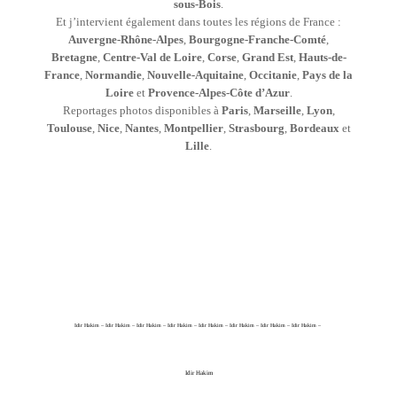
sous-Bois
.
Et j’intervient également dans toutes les régions de France :
Auvergne-Rhône-Alpes
,
Bourgogne-Franche-Comté
,
Bretagne
,
Centre-Val de Loire
,
Corse
,
Grand Est
,
Hauts-de-
France
,
Normandie
,
Nouvelle-Aquitaine
,
Occitanie
,
Pays de la
Loire
et
Provence-Alpes-Côte d’Azur
.
Reportages photos disponibles à
Paris
,
Marseille
,
Lyon
,
Toulouse
,
Nice
,
Nantes
,
Montpellier
,
Strasbourg
,
Bordeaux
et
Lille
.
Idir Hakim – Idir Hakim – Idir Hakim – Idir Hakim – Idir Hakim – Idir Hakim – Idir Hakim – Idir Hakim –
Idir Hakim