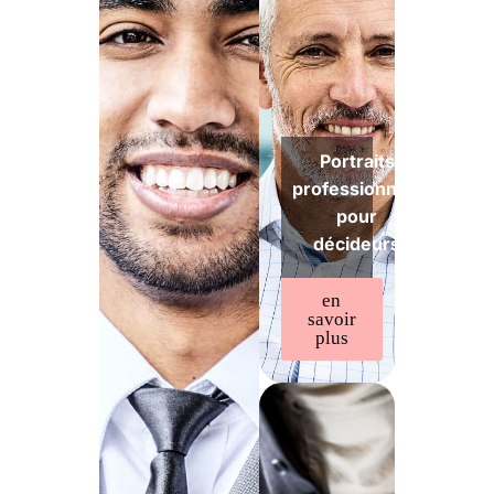
Portraits
professionnels
pour
décideurs
en
savoir
plus