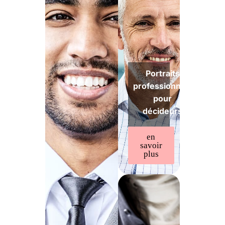
Portraits
professionnels
pour
décideurs
en
savoir
plus