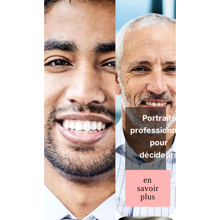
Portraits
professionnels
pour
décideurs
en
savoir
plus