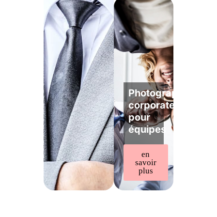
Photographe
corporate
pour
équipes
en
savoir
plus