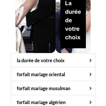
La
durée
de
votre
choix
la durée de votre choix
forfait mariage oriental
forfait mariage musulman
forfait mariage algérien