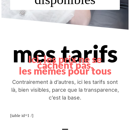
mes tarifs
Ici, les prix ne se
cachent pas.
les mêmes pour tous
Contrairement à d’autres, ici les tarifs sont
là, bien visibles, parce que la transparence,
c’est la base.
[table id=1 /]