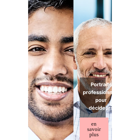
Portraits
professionnels
pour
décideurs
en
savoir
plus