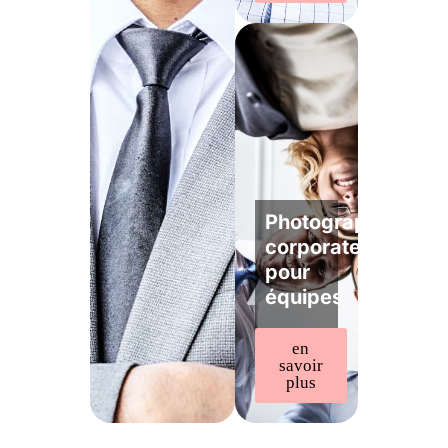
Photographe
corporate
pour
équipes
en
savoir
plus