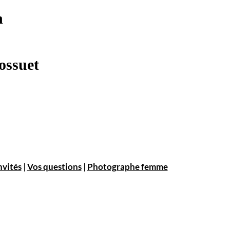
n
ossuet
nvités
|
Vos questions
|
Photographe femme