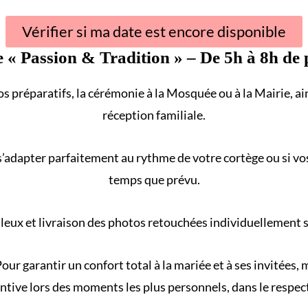
Vérifier si ma date est encore disponible
e «
Passion & Tradition
» – De 5h à 8h de 
s préparatifs, la cérémonie à la
Mosquée
ou à la
Mairie
, a
réception familiale
.
s’adapter parfaitement au rythme de votre
cortège
ou si vo
temps que prévu.
eux et livraison des photos retouchées individuellement sur
our garantir un confort total à la mariée et à ses invitées
ntive lors des moments les plus personnels, dans le respect