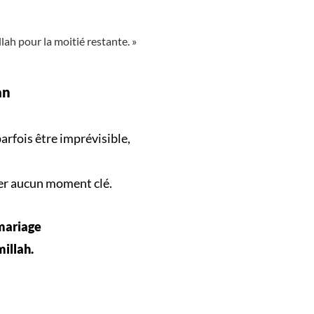
llah pour la moitié restante. »
an
arfois être imprévisible,
er aucun
moment clé
.
 mariage
millah.