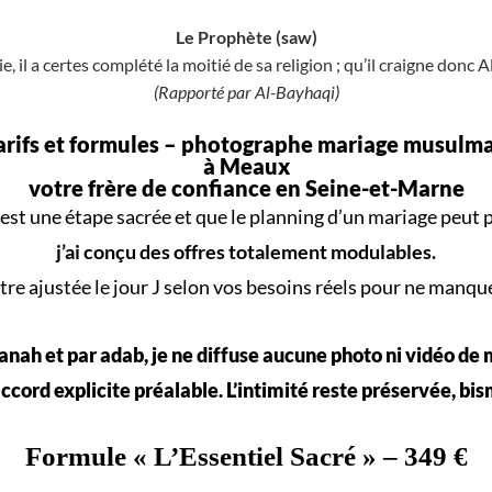
Le Prophète (saw)
e, il a certes complété la moitié de sa religion ; qu’il craigne donc A
(Rapporté par Al-Bayhaqi)
arifs et formules –
photographe mariage musulm
à Meaux
votre frère de confiance en Seine-et-Marne
est une
étape sacrée
et que le
planning d’un mariage
peut p
j’ai conçu des offres totalement modulables.
re ajustée le jour J selon vos
besoins réels
pour ne manqu
nah et par adab, je ne diffuse aucune photo ni vidéo de
ccord explicite préalable. L’intimité reste préservée, bis
Formule «
L’Essentiel Sacré
» – 349 €