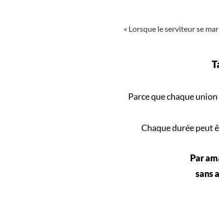
« Lorsque le serviteur se mari
T
Parce que
chaque union
Chaque durée peut êt
Par ama
sans a