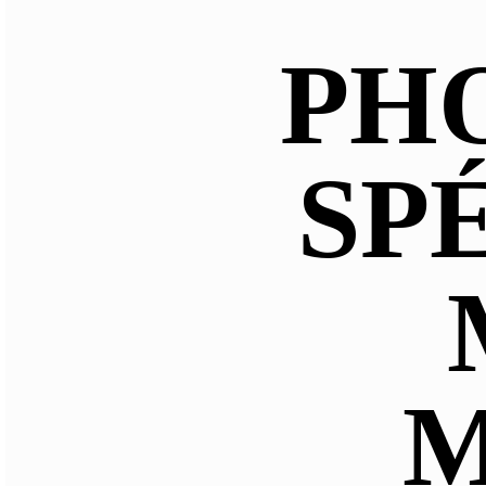
PH
SP
M