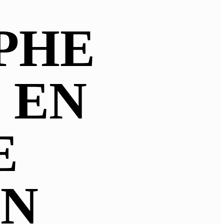
PHE
 EN
E
IN