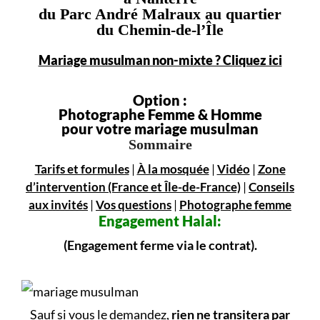
du Parc André Malraux au quartier
du Chemin-de-l’Île
Mariage musulman non-mixte ? Cliquez ici
Option :
Photographe Femme & Homme
pour votre mariage musulman
Sommaire
Tarifs et formules
|
À la mosquée
|
Vidéo
|
Zone
d’intervention (France et Île-de-France)
|
Conseils
aux invités
|
Vos questions
|
Photographe femme
Engagement
Halal:
(Engagement ferme via le contrat).
Sauf si vous le demandez,
rien ne transitera par