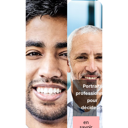
Portraits
professionnels
pour
décideurs
en
savoir