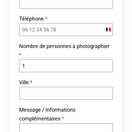
Téléphone
*
F
r
Nombre de personnes à photographier
a
*
n
c
e
Ville
*
+
3
3
Message / Informations
complémentaires
*