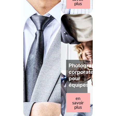
plus
Photographe
corporate
pour
équipes
en
savoir
plus