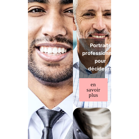
Portraits
professionnels
pour
décideurs
en
savoir
plus