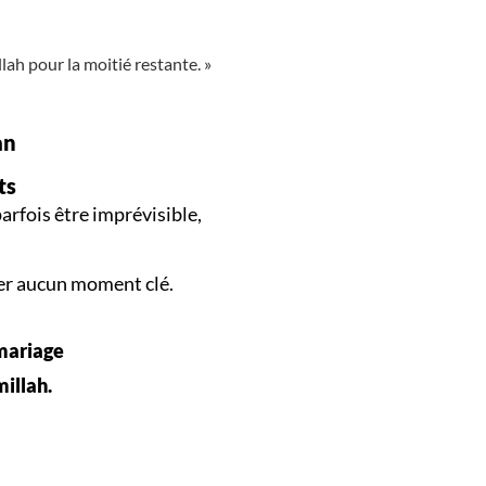
llah pour la moitié restante. »
an
ts
arfois être imprévisible,
er aucun
moment clé
.
 mariage
millah.