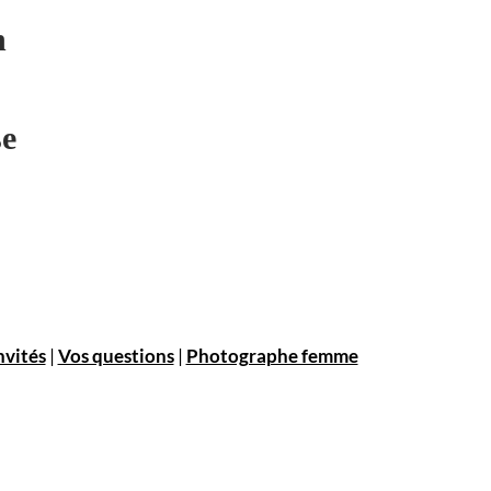
n
se
nvités
|
Vos questions
|
Photographe femme