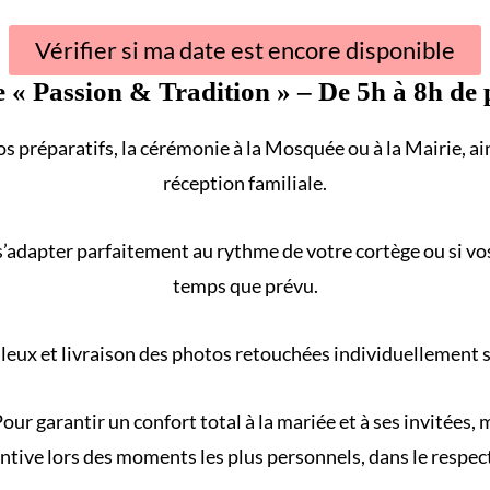
Vérifier si ma date est encore disponible
e «
Passion & Tradition
» – De 5h à 8h de 
s préparatifs, la cérémonie à la
Mosquée
ou à la
Mairie
, a
réception familiale
.
s’adapter parfaitement au rythme de votre
cortège
ou si vo
temps que prévu.
eux et livraison des photos retouchées individuellement sur
our garantir un confort total à la mariée et à ses invitées
ntive lors des moments les plus personnels, dans le respect