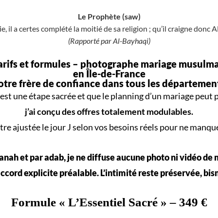
Le Prophète (saw)
e, il a certes complété la moitié de sa religion ; qu’il craigne donc A
(Rapporté par Al-Bayhaqi)
arifs et formules –
photographe mariage musulm
en Île-de-France
otre frère de confiance dans tous les départemen
est une
étape sacrée
et que le
planning d’un mariage
peut p
j’ai conçu des offres totalement modulables.
re ajustée le jour J selon vos
besoins réels
pour ne manqu
nah et par adab, je ne diffuse aucune photo ni vidéo de
ccord explicite préalable. L’intimité reste préservée, bis
Formule «
L’Essentiel Sacré
» – 349 €