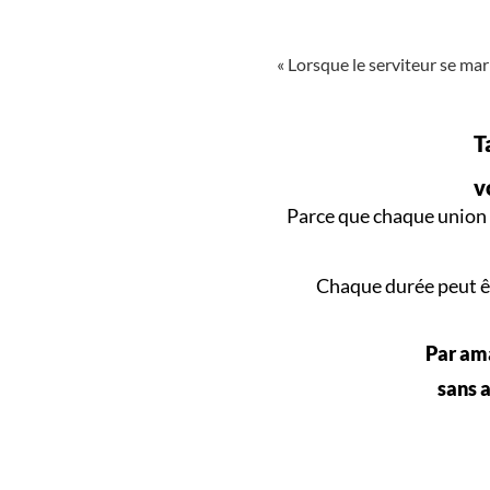
« Lorsque le serviteur se mari
T
v
Parce que
chaque union
Chaque durée peut êt
Par ama
sans a