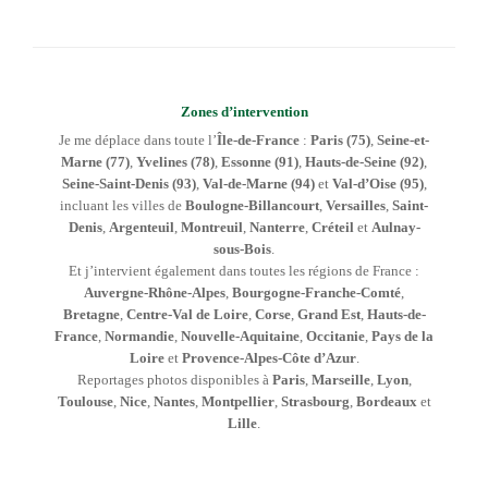
Zones d’intervention
Je me déplace dans toute l’
Île-de-France
:
Paris (75)
,
Seine-et-
Marne (77)
,
Yvelines (78)
,
Essonne (91)
,
Hauts-de-Seine (92)
,
Seine-Saint-Denis (93)
,
Val-de-Marne (94)
et
Val-d’Oise (95)
,
incluant les villes de
Boulogne-Billancourt
,
Versailles
,
Saint-
Denis
,
Argenteuil
,
Montreuil
,
Nanterre
,
Créteil
et
Aulnay-
sous-Bois
.
Et j’intervient également dans toutes les régions de France :
Auvergne-Rhône-Alpes
,
Bourgogne-Franche-Comté
,
Bretagne
,
Centre-Val de Loire
,
Corse
,
Grand Est
,
Hauts-de-
France
,
Normandie
,
Nouvelle-Aquitaine
,
Occitanie
,
Pays de la
Loire
et
Provence-Alpes-Côte d’Azur
.
Reportages photos disponibles à
Paris
,
Marseille
,
Lyon
,
Toulouse
,
Nice
,
Nantes
,
Montpellier
,
Strasbourg
,
Bordeaux
et
Lille
.