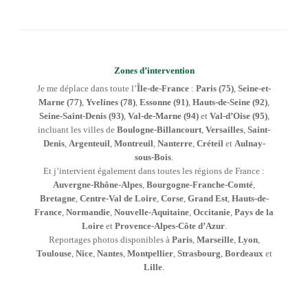
Zones d’intervention
Je me déplace dans toute l’
Île-de-France
:
Paris (75)
,
Seine-et-
Marne (77)
,
Yvelines (78)
,
Essonne (91)
,
Hauts-de-Seine (92)
,
Seine-Saint-Denis (93)
,
Val-de-Marne (94)
et
Val-d’Oise (95)
,
incluant les villes de
Boulogne-Billancourt
,
Versailles
,
Saint-
Denis
,
Argenteuil
,
Montreuil
,
Nanterre
,
Créteil
et
Aulnay-
sous-Bois
.
Et j’intervient également dans toutes les régions de France :
Auvergne-Rhône-Alpes
,
Bourgogne-Franche-Comté
,
Bretagne
,
Centre-Val de Loire
,
Corse
,
Grand Est
,
Hauts-de-
France
,
Normandie
,
Nouvelle-Aquitaine
,
Occitanie
,
Pays de la
Loire
et
Provence-Alpes-Côte d’Azur
.
Reportages photos disponibles à
Paris
,
Marseille
,
Lyon
,
Toulouse
,
Nice
,
Nantes
,
Montpellier
,
Strasbourg
,
Bordeaux
et
Lille
.