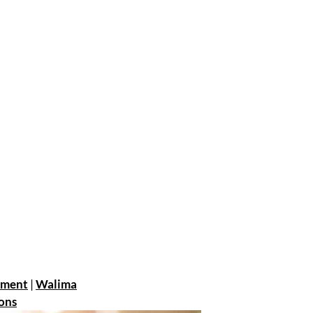
ement
|
Walima
ons