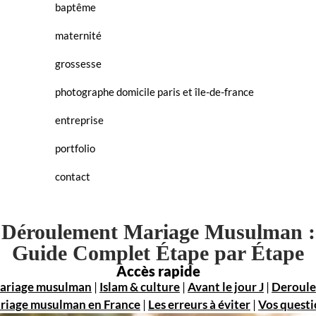
baptême
maternité
grossesse
photographe domicile paris et île-de-france
entreprise
portfolio
contact
Déroulement Mariage Musulman :
Guide Complet Étape par Étape
Accès rapide
mariage musulman
|
Islam & culture
|
Avant le jour J
|
Deroul
riage musulman en France
|
Les erreurs à éviter
|
Vos questi