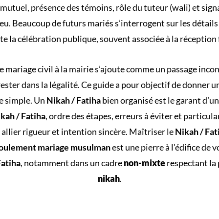
utuel, présence des témoins, rôle du tuteur (wali) et signa
ieu. Beaucoup de futurs mariés s’interrogent sur les détail
te la célébration publique, souvent associée à la réception f
e mariage civil à la mairie s’ajoute comme un passage incon
ester dans la légalité. Ce guide a pour objectif de donner u
ue simple. Un
Nikah / Fatiha
bien organisé est le garant d’u
kah / Fatiha
, ordre des étapes, erreurs à éviter et particul
ut allier rigueur et intention sincère. Maîtriser le
Nikah / Fat
oulement mariage musulman
est une pierre à l’édifice de 
Fatiha
, notamment dans un cadre
non-mixte
respectant la 
nikah
.