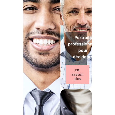
Portraits
professionnels
pour
décideurs
en
savoir
plus