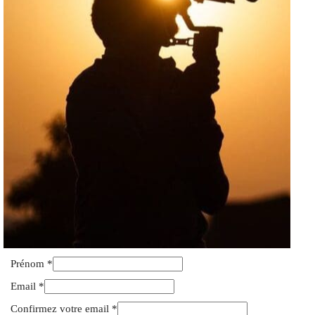
Prénom
*
Email
*
Confirmez votre email
*