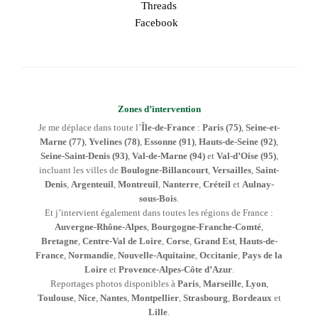
Threads
Facebook
Zones d’intervention
Je me déplace dans toute l’
Île-de-France
:
Paris (75)
,
Seine-et-
Marne (77)
,
Yvelines (78)
,
Essonne (91)
,
Hauts-de-Seine (92)
,
Seine-Saint-Denis (93)
,
Val-de-Marne (94)
et
Val-d’Oise (95)
,
incluant les villes de
Boulogne-Billancourt
,
Versailles
,
Saint-
Denis
,
Argenteuil
,
Montreuil
,
Nanterre
,
Créteil
et
Aulnay-
sous-Bois
.
Et j’intervient également dans toutes les régions de France :
Auvergne-Rhône-Alpes
,
Bourgogne-Franche-Comté
,
Bretagne
,
Centre-Val de Loire
,
Corse
,
Grand Est
,
Hauts-de-
France
,
Normandie
,
Nouvelle-Aquitaine
,
Occitanie
,
Pays de la
Loire
et
Provence-Alpes-Côte d’Azur
.
Reportages photos disponibles à
Paris
,
Marseille
,
Lyon
,
Toulouse
,
Nice
,
Nantes
,
Montpellier
,
Strasbourg
,
Bordeaux
et
Lille
.