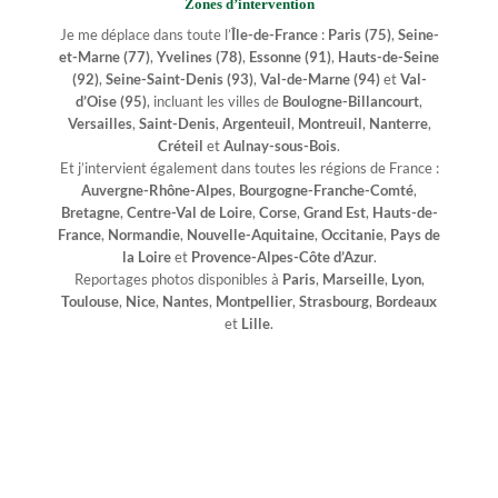
Zones d’intervention
Je me déplace dans toute l’
Île-de-France
:
Paris (75)
,
Seine-
et-Marne (77)
,
Yvelines (78)
,
Essonne (91)
,
Hauts-de-Seine
(92)
,
Seine-Saint-Denis (93)
,
Val-de-Marne (94)
et
Val-
d’Oise (95)
, incluant les villes de
Boulogne-Billancourt
,
Versailles
,
Saint-Denis
,
Argenteuil
,
Montreuil
,
Nanterre
,
Créteil
et
Aulnay-sous-Bois
.
Et j’intervient également dans toutes les régions de France :
Auvergne-Rhône-Alpes
,
Bourgogne-Franche-Comté
,
Bretagne
,
Centre-Val de Loire
,
Corse
,
Grand Est
,
Hauts-de-
France
,
Normandie
,
Nouvelle-Aquitaine
,
Occitanie
,
Pays de
la Loire
et
Provence-Alpes-Côte d’Azur
.
Reportages photos disponibles à
Paris
,
Marseille
,
Lyon
,
Toulouse
,
Nice
,
Nantes
,
Montpellier
,
Strasbourg
,
Bordeaux
et
Lille
.