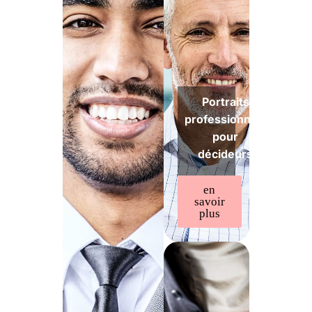
Portraits
professionnels
pour
décideurs
en
savoir
plus