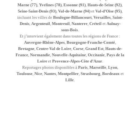
Marne (77)
,
Yvelines (78)
,
Essonne (91)
,
Hauts-de-Seine (92)
,
Seine-Saint-Denis (93)
,
Val-de-Marne (94)
et
Val-d’Oise (95)
,
incluant les villes de
Boulogne-Billancourt
,
Versailles
,
Saint-
Denis
,
Argenteuil
,
Montreuil
,
Nanterre
,
Créteil
et
Aulnay-
sous-Bois
.
Et j’intervient également dans toutes les régions de France :
Auvergne-Rhône-Alpes
,
Bourgogne-Franche-Comté
,
Bretagne
,
Centre-Val de Loire
,
Corse
,
Grand Est
,
Hauts-de-
France
,
Normandie
,
Nouvelle-Aquitaine
,
Occitanie
,
Pays de la
Loire
et
Provence-Alpes-Côte d’Azur
.
Reportages photos disponibles à
Paris
,
Marseille
,
Lyon
,
Toulouse
,
Nice
,
Nantes
,
Montpellier
,
Strasbourg
,
Bordeaux
et
Lille
.