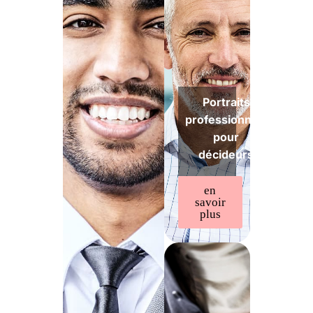
Portraits
professionnels
pour
décideurs
en
savoir
plus