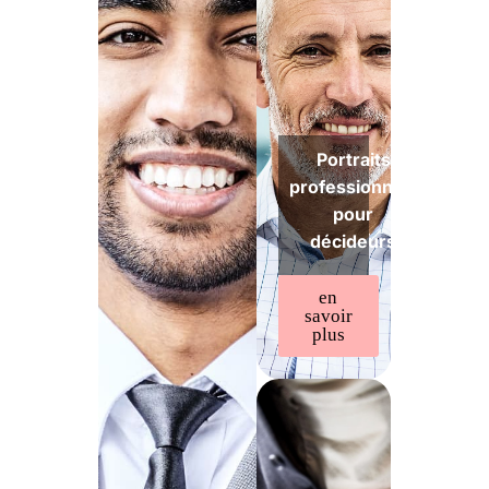
Portraits
professionnels
pour
décideurs
en
savoir
plus