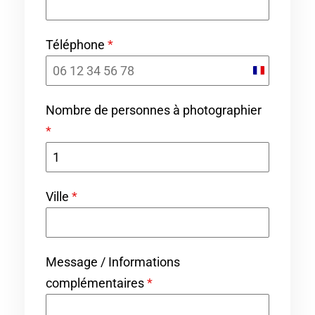
Téléphone
*
F
r
Nombre de personnes à photographier
a
*
n
c
e
Ville
*
+
3
3
Message / Informations
complémentaires
*