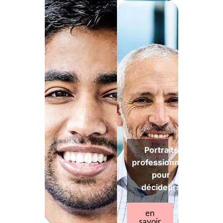
Portraits
professionnels
pour
décideurs
en
savoir