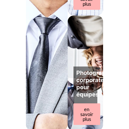
plus
Photographe
corporate
pour
équipes
en
savoir
plus