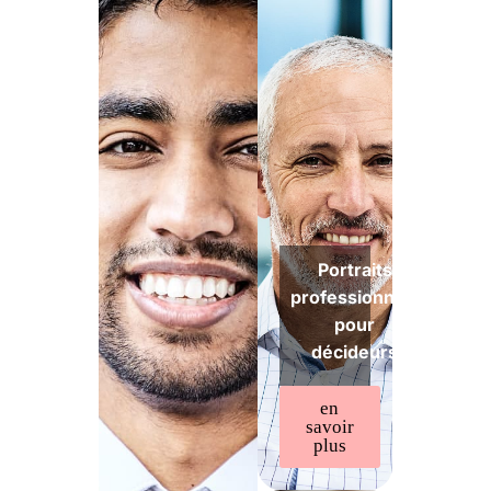
Portraits
professionnels
pour
décideurs
en
savoir
plus