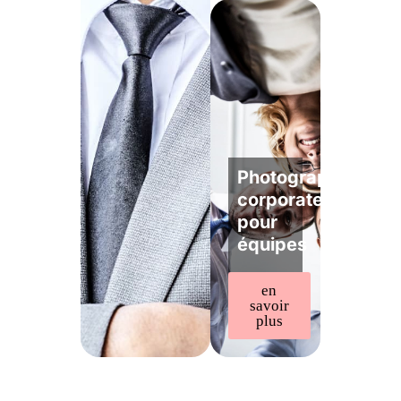
Photographe
corporate
pour
équipes
en
savoir
plus