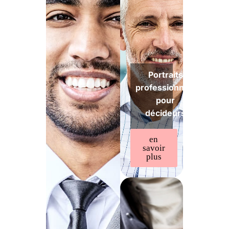
Portraits
professionnels
pour
décideurs
en
savoir
plus