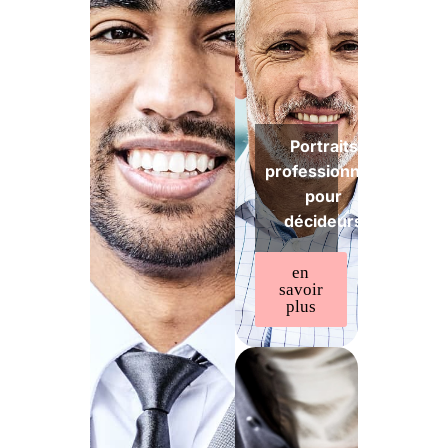
Portraits
professionnels
pour
décideurs
en
savoir
plus