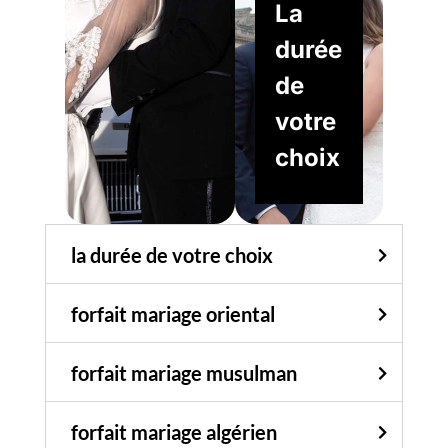
La
durée
de
votre
choix
la durée de votre choix
forfait mariage oriental
forfait mariage musulman
forfait mariage algérien