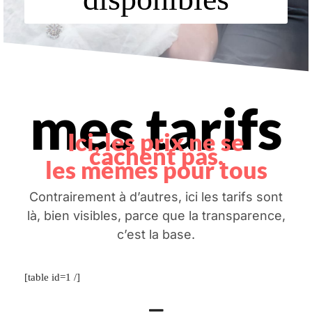
mes tarifs
Ici, les prix ne se
cachent pas.
les mêmes pour tous
Contrairement à d’autres, ici les tarifs sont
là, bien visibles, parce que la transparence,
c’est la base.
[table id=1 /]