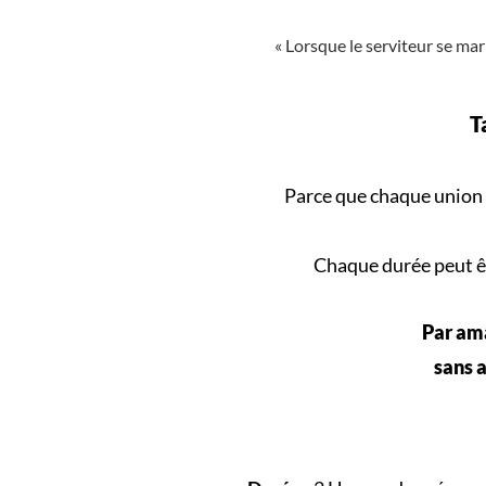
« Lorsque le serviteur se mari
T
Parce que
chaque union
Chaque durée peut êt
Par ama
sans a