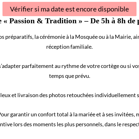
Vérifier si ma date est encore disponible
e «
Passion & Tradition
» – De 5h à 8h de 
s préparatifs, la cérémonie à la
Mosquée
ou à la
Mairie
, a
réception familiale
.
s’adapter parfaitement au rythme de votre
cortège
ou si vo
temps que prévu.
eux et livraison des photos retouchées individuellement sur
our garantir un confort total à la mariée et à ses invitées
ntive lors des moments les plus personnels, dans le respect