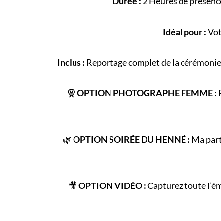
Durée :
2 Heures de présence
Idéal pour :
Vot
Inclus :
Reportage complet de la
cérémonie
🧕
OPTION PHOTOGRAPHE FEMME :
P
🌿
OPTION SOIRÉE DU HENNÉ :
Ma parte
🎥
OPTION VIDÉO :
Capturez toute l’é