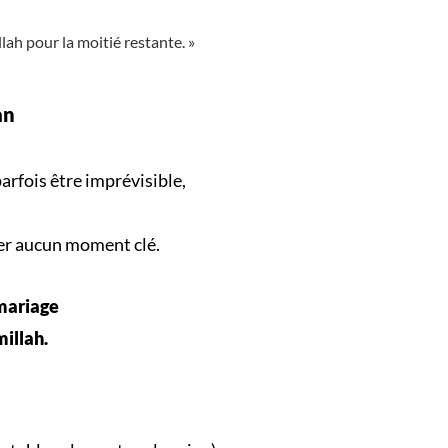
llah pour la moitié restante. »
an
arfois être imprévisible,
er aucun
moment clé
.
 mariage
millah.