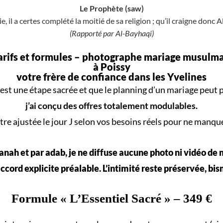
Le Prophète (saw)
e, il a certes complété la moitié de sa religion ; qu’il craigne donc A
(Rapporté par Al-Bayhaqi)
arifs et formules –
photographe mariage musulm
à Poissy
votre frère de confiance dans les Yvelines
est une
étape sacrée
et que le
planning d’un mariage
peut p
j’ai conçu des offres totalement modulables.
re ajustée le jour J selon vos
besoins réels
pour ne manqu
nah et par adab, je ne diffuse aucune photo ni vidéo de
ccord explicite préalable. L’intimité reste préservée, bis
Formule «
L’Essentiel Sacré
» – 349 €