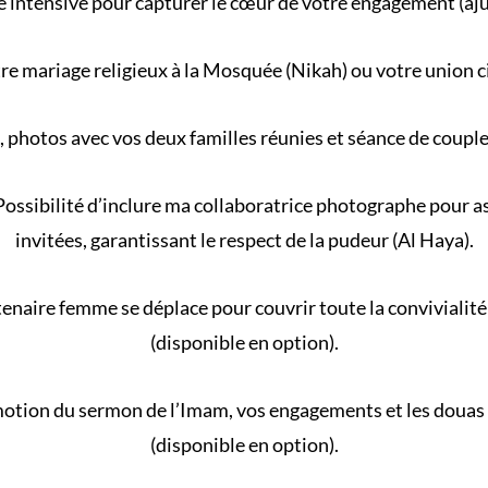
 intensive pour capturer le cœur de votre engagement (aj
re
mariage religieux
à la
Mosquée
(
Nikah
) ou votre
union c
, photos avec vos deux familles réunies et séance de coupl
ossibilité d’inclure ma collaboratrice photographe pour ass
invitées, garantissant le respect de la
pudeur (Al Haya)
.
naire femme se déplace pour couvrir toute la convivialité 
(disponible en option).
motion du
sermon de l’Imam
, vos engagements et les douas
(disponible en option).