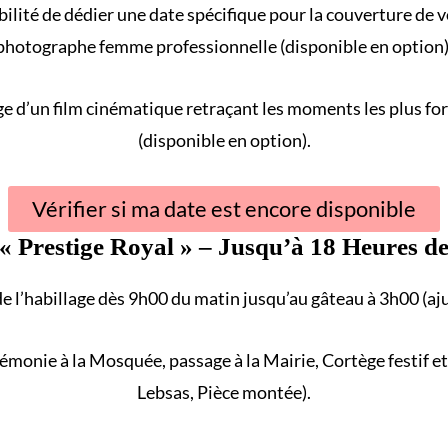
ilité de dédier une date spécifique pour la couverture de 
photographe femme professionnelle (disponible en option)
e d’un film cinématique retraçant les
moments les plus for
(disponible en option).
Vérifier si ma date est encore disponible
 «
Prestige Royal
» – Jusqu’à 18 Heures de
de l’habillage dès 9h00 du matin jusqu’au gâteau à 3h00 (aj
rémonie à la
Mosquée
, passage à la
Mairie
,
Cortège
festif e
Lebsas, Pièce montée).