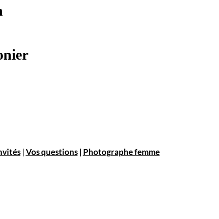
n
onier
nvités
|
Vos questions
|
Photographe femme