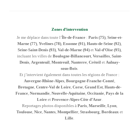
Zones d’intervention
Je me déplace dans toute l’
Île-de-France
:
Paris (75)
,
Seine-et-
Marne (77)
,
Yvelines (78)
,
Essonne (91)
,
Hauts-de-Seine (92)
,
Seine-Saint-Denis (93)
,
Val-de-Marne (94)
et
Val-d’Oise (95)
,
incluant les villes de
Boulogne-Billancourt
,
Versailles
,
Saint-
Denis
,
Argenteuil
,
Montreuil
,
Nanterre
,
Créteil
et
Aulnay-
sous-Bois
.
Et j’intervient également dans toutes les régions de France :
Auvergne-Rhône-Alpes
,
Bourgogne-Franche-Comté
,
Bretagne
,
Centre-Val de Loire
,
Corse
,
Grand Est
,
Hauts-de-
France
,
Normandie
,
Nouvelle-Aquitaine
,
Occitanie
,
Pays de la
Loire
et
Provence-Alpes-Côte d’Azur
.
Reportages photos disponibles à
Paris
,
Marseille
,
Lyon
,
Toulouse
,
Nice
,
Nantes
,
Montpellier
,
Strasbourg
,
Bordeaux
et
Lille
.