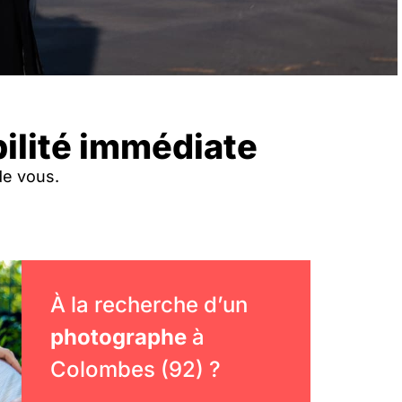
ilité immédiate
de vous.
À la recherche d’un
photographe
à
Colombes (92) ?