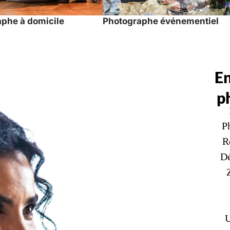
phe à domicile
Photographe événementiel
E
p
Ph
R
Dé
U