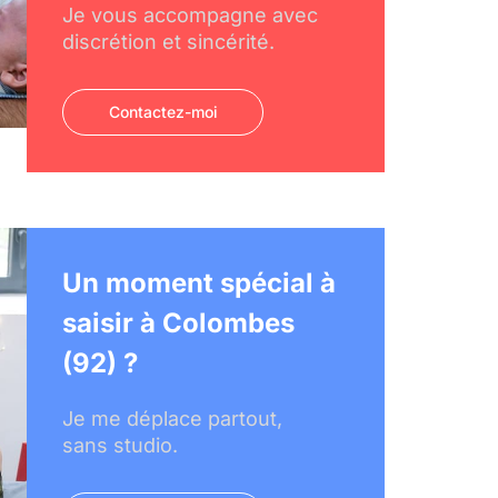
Je vous accompagne avec
discrétion et sincérité.
Contactez-moi
Un moment spécial à
saisir à Colombes
(92) ?
Je me déplace partout,
sans studio.