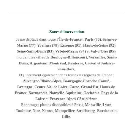
Zones d’intervention
Je me déplace dans toute l’
Île-de-France
:
Paris (75)
,
Seine-et-
Marne (77)
,
Yvelines (78)
,
Essonne (91)
,
Hauts-de-Seine (92)
,
Seine-Saint-Denis (93)
,
Val-de-Marne (94)
et
Val-d’Oise (95)
,
incluant les villes de
Boulogne-Billancourt
,
Versailles
,
Saint-
Denis
,
Argenteuil
,
Montreuil
,
Nanterre
,
Créteil
et
Aulnay-
sous-Bois
.
Et j’intervient également dans toutes les régions de France :
Auvergne-Rhône-Alpes
,
Bourgogne-Franche-Comté
,
Bretagne
,
Centre-Val de Loire
,
Corse
,
Grand Est
,
Hauts-de-
France
,
Normandie
,
Nouvelle-Aquitaine
,
Occitanie
,
Pays de la
Loire
et
Provence-Alpes-Côte d’Azur
.
Reportages photos disponibles à
Paris
,
Marseille
,
Lyon
,
Toulouse
,
Nice
,
Nantes
,
Montpellier
,
Strasbourg
,
Bordeaux
et
Lille
.