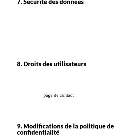
7. Sécurité des données
Nous prenons toutes les mesures de sécurité
nécessaires pour protéger vos données. Notre site est
sécurisé par SSL et hébergé par Amazon, garantissant
ainsi une protection contre l’accès non autorisé, la
divulgation, l’altération ou la destruction non
intentionnelle de vos informations.
8. Droits des utilisateurs
Vous avez le droit de consulter, corriger, supprimer ou
limiter le traitement de vos données personnelles.
Pour exercer ces droits, veuillez contacter notre
service via la
page de contact
. Vous avez également
le droit de déposer une réclamation auprès d’une
autorité de contrôle.
9. Modifications de la politique de
confidentialité