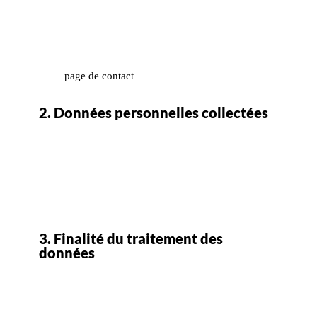
Idir Hakim Studio, situé au 5 rue Pleyel, 93200 Saint-
Denis, France. Pour toute question relative à la
gestion des données personnelles, veuillez utiliser
notre
page de contact
.
2. Données personnelles collectées
Nous collectons des informations nécessaires pour
améliorer l’expérience sur notre site. Ces données
comprennent les informations que vous fournissez
pour interagir avec notre site, ainsi que des données
techniques telles que les logs de visite.
3. Finalité du traitement des
données
Les données collectées par Idir Hakim Studio sont
utilisées exclusivement dans le but d’améliorer notre
site et nos services.