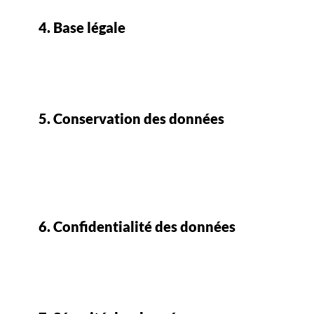
4. Base légale
Le traitement de vos données repose sur notre intérêt
légitime à assurer le bon fonctionnement et
l’amélioration continue de notre site internet.
5. Conservation des données
Les données personnelles sont conservées pour une
période de un an après leur collecte, après quoi elles
sont systématiquement supprimées, sauf en cas de
nécessité légale de conservation plus longue.
6. Confidentialité des données
Vos données personnelles ne sont jamais partagées
avec des tiers et sont traitées avec la plus grande
confidentialité.