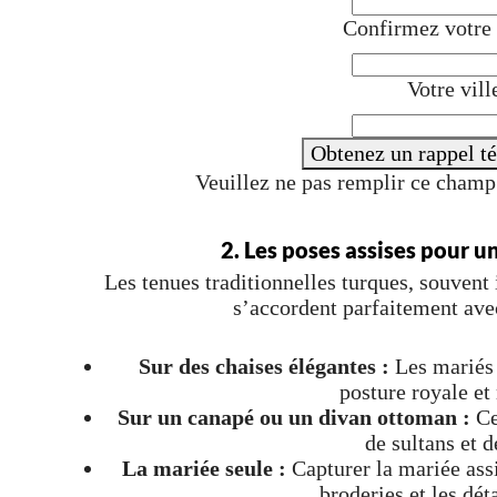
Confirmez votre
Votre vill
Obtenez un rappel t
Veuillez ne pas remplir ce cham
2. Les poses assises pour 
Les tenues traditionnelles turques, souvent
s’accordent parfaitement avec
Sur des chaises élégantes :
Les mariés s
posture royale et
Sur un canapé ou un divan ottoman :
Cet
de sultans et d
La mariée seule :
Capturer la mariée ass
broderies et les dét