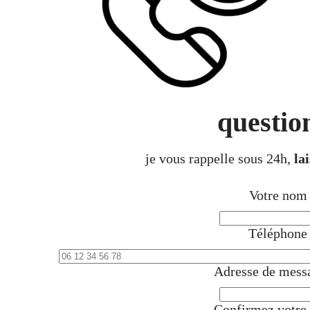
questio
je vous rappelle sous 24h,
la
Votre no
Téléphon
Adresse de mess
Confirmez votre