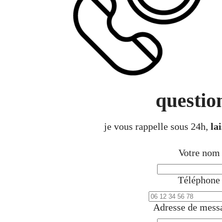
questio
je vous rappelle sous 24h,
la
Votre no
Téléphon
Adresse de mess