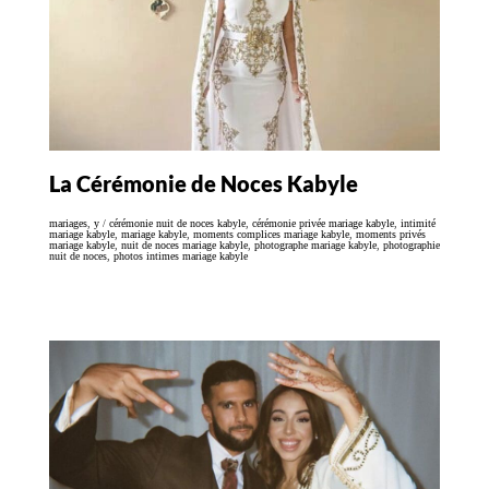
La Cérémonie de Noces Kabyle
mariages
,
y
/
cérémonie nuit de noces kabyle
,
cérémonie privée mariage kabyle
,
intimité
mariage kabyle
,
mariage kabyle
,
moments complices mariage kabyle
,
moments privés
mariage kabyle
,
nuit de noces mariage kabyle
,
photographe mariage kabyle
,
photographie
nuit de noces
,
photos intimes mariage kabyle