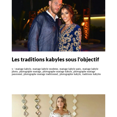
Les traditions kabyles sous l’objectif
y
/
mariage kabyle
,
mariage kabyle moderne
,
mariage kabyle paris
,
mariage kabyle
photo
,
photographe mariage
,
photographe mariage kabyle
,
photographe mariage
passionné
,
photographe mariage traditionnel
,
photographie kabyle
,
traditions kabyles