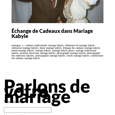
Échange de Cadeaux dans Mariage
Kabyle
mariages
,
y
/
cadeaux traditionnels mariage kabyle
,
cérémonie de mariage kabyle
,
cérémonie mariage kabyle
,
danse mariage kabyle
,
échange des cadeaux mariage kabyle
,
henné mariage kabyle
,
mariage kabyle
,
mariage kabyle photo
,
mariage traditionnel
kabyle
,
moment émouvant mariage kabyle
,
photographe mariage kabyle
,
photographie
des traditions kabyles
,
photographie mariage kabyle
,
rituels mariage kabyle
,
symbolisme
des cadeaux mariage kabyle
Parlons de
votre
mariage
Votre nom
*