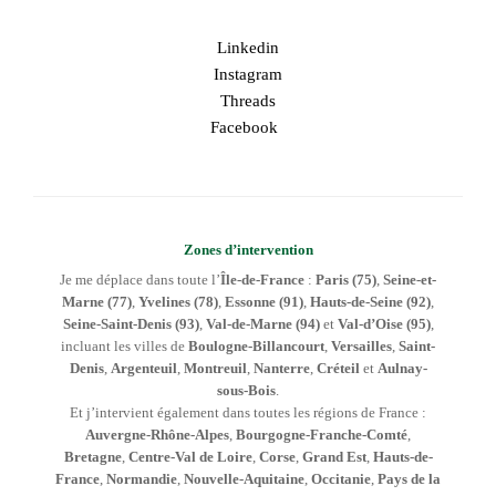
Linkedin
Instagram
Threads
Facebook
Zones d’intervention
Je me déplace dans toute l’
Île-de-France
:
Paris (75)
,
Seine-et-
Marne (77)
,
Yvelines (78)
,
Essonne (91)
,
Hauts-de-Seine (92)
,
Seine-Saint-Denis (93)
,
Val-de-Marne (94)
et
Val-d’Oise (95)
,
incluant les villes de
Boulogne-Billancourt
,
Versailles
,
Saint-
Denis
,
Argenteuil
,
Montreuil
,
Nanterre
,
Créteil
et
Aulnay-
sous-Bois
.
Et j’intervient également dans toutes les régions de France :
Auvergne-Rhône-Alpes
,
Bourgogne-Franche-Comté
,
Bretagne
,
Centre-Val de Loire
,
Corse
,
Grand Est
,
Hauts-de-
France
,
Normandie
,
Nouvelle-Aquitaine
,
Occitanie
,
Pays de la