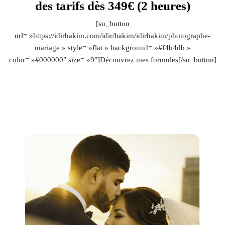
des tarifs dès 349€ (2 heures)
[su_button
url= »https://idirhakim.com/idir/hakim/idirhakim/photographe-
mariage » style= »flat » background= »#f4b4db »
color= »#000000″ size= »9″]Découvrez mes formules[/su_button]