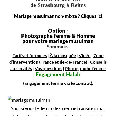
de Strasbourg à Reims
Mariage musulman non-mixte ? Cliquez ici
Option :
Photographe Femme & Homme
pour votre mariage musulman
Sommaire
Tarifs et formules
|
À la mosquée
|
Vidéo
|
Zone
d’intervention (France et Île-de-France)
|
Conseils
aux invités
|
Vos questions
|
Photographe femme
Engagement
Halal:
(Engagement ferme via le contrat).
Sauf si vous le demandez,
rien ne transitera par