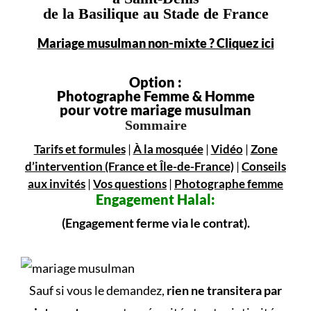
de la Basilique au Stade de France
Mariage musulman non-mixte ? Cliquez ici
Option :
Photographe Femme & Homme
pour votre mariage musulman
Sommaire
Tarifs et formules
|
À la mosquée
|
Vidéo
|
Zone
d’intervention (France et Île-de-France)
|
Conseils
aux invités
|
Vos questions
|
Photographe femme
Engagement
Halal:
(Engagement ferme via le contrat).
Sauf si vous le demandez,
rien ne transitera par