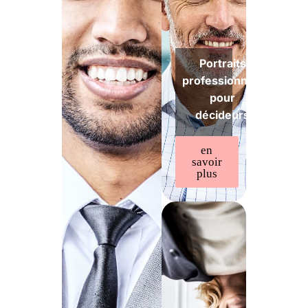
Portraits
professionnels
pour
décideurs
en
savoir
plus