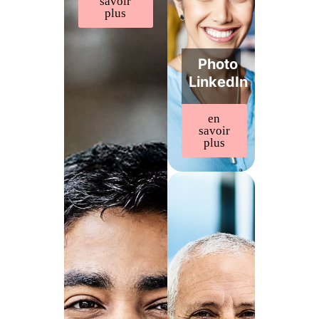
savoir
plus
Photo
LinkedIn
en
savoir
plus