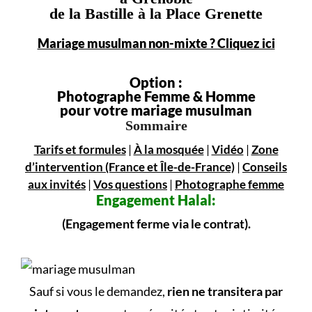
de la Bastille à la Place Grenette
Mariage musulman non-mixte ? Cliquez ici
Option :
Photographe Femme & Homme
pour votre mariage musulman
Sommaire
Tarifs et formules
|
À la mosquée
|
Vidéo
|
Zone
d’intervention (France et Île-de-France)
|
Conseils
aux invités
|
Vos questions
|
Photographe femme
Engagement
Halal:
(Engagement ferme via le contrat).
Sauf si vous le demandez,
rien ne transitera par