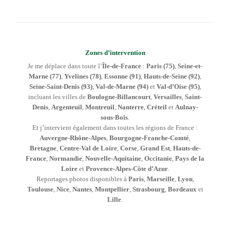
Zones d’intervention
Je me déplace dans toute l’
Île-de-France
:
Paris (75)
,
Seine-et-
Marne (77)
,
Yvelines (78)
,
Essonne (91)
,
Hauts-de-Seine (92)
,
Seine-Saint-Denis (93)
,
Val-de-Marne (94)
et
Val-d’Oise (95)
,
incluant les villes de
Boulogne-Billancourt
,
Versailles
,
Saint-
Denis
,
Argenteuil
,
Montreuil
,
Nanterre
,
Créteil
et
Aulnay-
sous-Bois
.
Et j’intervient également dans toutes les régions de France :
Auvergne-Rhône-Alpes
,
Bourgogne-Franche-Comté
,
Bretagne
,
Centre-Val de Loire
,
Corse
,
Grand Est
,
Hauts-de-
France
,
Normandie
,
Nouvelle-Aquitaine
,
Occitanie
,
Pays de la
Loire
et
Provence-Alpes-Côte d’Azur
.
Reportages photos disponibles à
Paris
,
Marseille
,
Lyon
,
Toulouse
,
Nice
,
Nantes
,
Montpellier
,
Strasbourg
,
Bordeaux
et
Lille
.