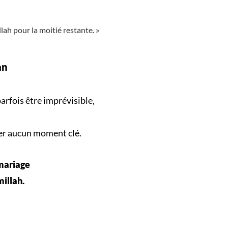
llah pour la moitié restante. »
an
arfois être imprévisible,
er aucun
moment clé
.
 mariage
millah.