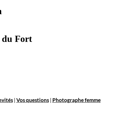
n
 du Fort
nvités
|
Vos questions
|
Photographe femme