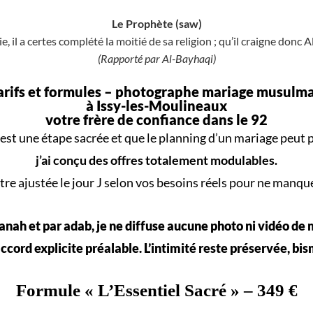
Le Prophète (saw)
e, il a certes complété la moitié de sa religion ; qu’il craigne donc A
(Rapporté par Al-Bayhaqi)
arifs et formules –
photographe mariage musulm
à Issy-les-Moulineaux
votre frère de confiance dans le 92
est une
étape sacrée
et que le
planning d’un mariage
peut p
j’ai conçu des offres totalement modulables.
re ajustée le jour J selon vos
besoins réels
pour ne manqu
nah et par adab, je ne diffuse aucune photo ni vidéo de
ccord explicite préalable. L’intimité reste préservée, bis
Formule «
L’Essentiel Sacré
» – 349 €