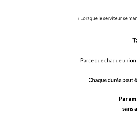
« Lorsque le serviteur se mari
T
Parce que
chaque union
Chaque durée peut êt
Par ama
sans a