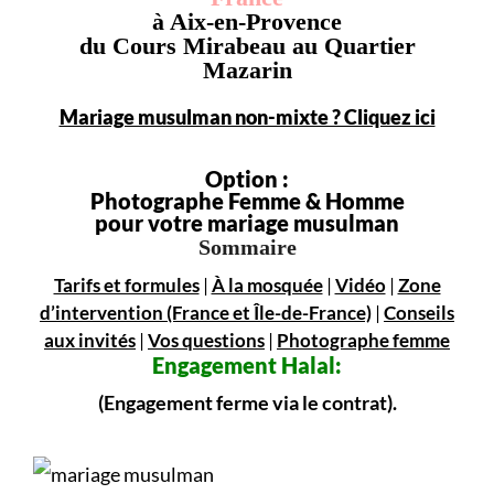
à Aix-en-Provence
du Cours Mirabeau au Quartier
Mazarin
Mariage musulman non-mixte ? Cliquez ici
Option :
Photographe Femme & Homme
pour votre mariage musulman
Sommaire
Tarifs et formules
|
À la mosquée
|
Vidéo
|
Zone
d’intervention (France et Île-de-France)
|
Conseils
aux invités
|
Vos questions
|
Photographe femme
Engagement
Halal:
(Engagement ferme via le contrat).