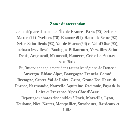
Zones d’intervention
Je me déplace dans toute l’
Île-de-France
:
Paris (75)
,
Seine-et-
Marne (77)
,
Yvelines (78)
,
Essonne (91)
,
Hauts-de-Seine (92)
,
Seine-Saint-Denis (93)
,
Val-de-Marne (94)
et
Val-d’Oise (95)
,
incluant les villes de
Boulogne-Billancourt
,
Versailles
,
Saint-
Denis
,
Argenteuil
,
Montreuil
,
Nanterre
,
Créteil
et
Aulnay-
sous-Bois
.
Et j’intervient également dans toutes les régions de France :
Auvergne-Rhône-Alpes
,
Bourgogne-Franche-Comté
,
Bretagne
,
Centre-Val de Loire
,
Corse
,
Grand Est
,
Hauts-de-
France
,
Normandie
,
Nouvelle-Aquitaine
,
Occitanie
,
Pays de la
Loire
et
Provence-Alpes-Côte d’Azur
.
Reportages photos disponibles à
Paris
,
Marseille
,
Lyon
,
Toulouse
,
Nice
,
Nantes
,
Montpellier
,
Strasbourg
,
Bordeaux
et
Lille
.