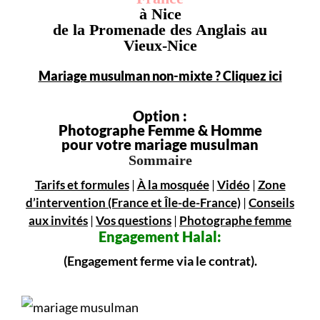
à Nice
de la Promenade des Anglais au
Vieux-Nice
Mariage musulman non-mixte ? Cliquez ici
Option :
Photographe Femme & Homme
pour votre mariage musulman
Sommaire
Tarifs et formules
|
À la mosquée
|
Vidéo
|
Zone
d’intervention (France et Île-de-France)
|
Conseils
aux invités
|
Vos questions
|
Photographe femme
Engagement
Halal:
(Engagement ferme via le contrat).