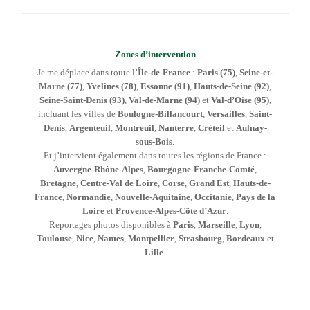
Zones d’intervention
Je me déplace dans toute l’
Île-de-France
:
Paris (75)
,
Seine-et-
Marne (77)
,
Yvelines (78)
,
Essonne (91)
,
Hauts-de-Seine (92)
,
Seine-Saint-Denis (93)
,
Val-de-Marne (94)
et
Val-d’Oise (95)
,
incluant les villes de
Boulogne-Billancourt
,
Versailles
,
Saint-
Denis
,
Argenteuil
,
Montreuil
,
Nanterre
,
Créteil
et
Aulnay-
sous-Bois
.
Et j’intervient également dans toutes les régions de France :
Auvergne-Rhône-Alpes
,
Bourgogne-Franche-Comté
,
Bretagne
,
Centre-Val de Loire
,
Corse
,
Grand Est
,
Hauts-de-
France
,
Normandie
,
Nouvelle-Aquitaine
,
Occitanie
,
Pays de la
Loire
et
Provence-Alpes-Côte d’Azur
.
Reportages photos disponibles à
Paris
,
Marseille
,
Lyon
,
Toulouse
,
Nice
,
Nantes
,
Montpellier
,
Strasbourg
,
Bordeaux
et
Lille
.